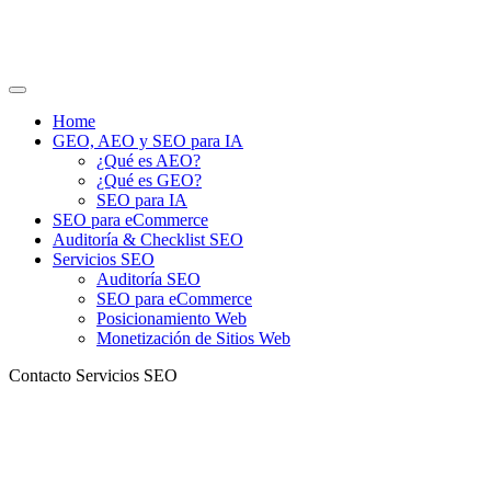
Home
GEO, AEO y SEO para IA
¿Qué es AEO?
¿Qué es GEO?
SEO para IA
SEO para eCommerce
Auditoría & Checklist SEO
Servicios SEO
Auditoría SEO
SEO para eCommerce
Posicionamiento Web
Monetización de Sitios Web
Contacto Servicios SEO